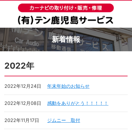
新着情報
2022年
2022年12月24日
年末年始のお知らせ
2022年12月08日
感動をありがとう！！！！！
2022年11月17日
ジムニー 取付