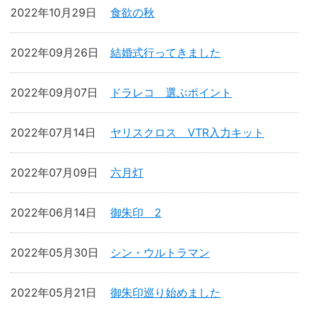
2022年10月29日
食欲の秋
2022年09月26日
結婚式行ってきました
2022年09月07日
ドラレコ 選ぶポイント
2022年07月14日
ヤリスクロス VTR入力キット
2022年07月09日
六月灯
2022年06月14日
御朱印 2
2022年05月30日
シン・ウルトラマン
2022年05月21日
御朱印巡り始めました