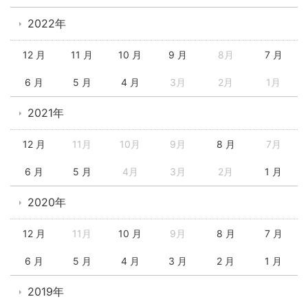
2022年
12 月
11 月
10 月
9 月
8月
7 月
6 月
5 月
4 月
3月
2月
1月
2021年
12 月
11月
10月
9月
8 月
7月
6 月
5 月
4月
3月
2月
1 月
2020年
12 月
11月
10 月
9月
8 月
7 月
6 月
5 月
4 月
3 月
2 月
1 月
2019年