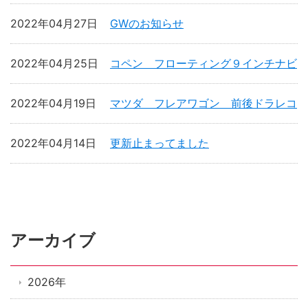
2022年04月27日
GWのお知らせ
2022年04月25日
コペン フローティング９インチナビ
2022年04月19日
マツダ フレアワゴン 前後ドラレコ
2022年04月14日
更新止まってました
アーカイブ
2026年