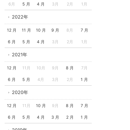
6月
5 月
4 月
3月
2月
1月
2022年
12 月
11 月
10 月
9 月
8月
7 月
6 月
5 月
4 月
3月
2月
1月
2021年
12 月
11月
10月
9月
8 月
7月
6 月
5 月
4月
3月
2月
1 月
2020年
12 月
11月
10 月
9月
8 月
7 月
6 月
5 月
4 月
3 月
2 月
1 月