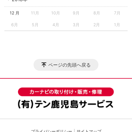
12 月
11月
10月
9月
8月
7月
6月
5月
4月
3月
2月
1月
ページの先頭へ戻る
プライバシーポリシー
サイトマップ