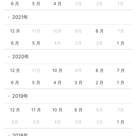
6 月
5 月
4 月
3月
2月
1月
2021年
12 月
11月
10月
9月
8 月
7月
6 月
5 月
4月
3月
2月
1 月
2020年
12 月
11月
10 月
9月
8 月
7 月
6 月
5 月
4 月
3 月
2 月
1 月
2019年
12 月
11 月
10 月
9 月
8月
7月
6月
5月
4月
3月
2月
1 月
2018年