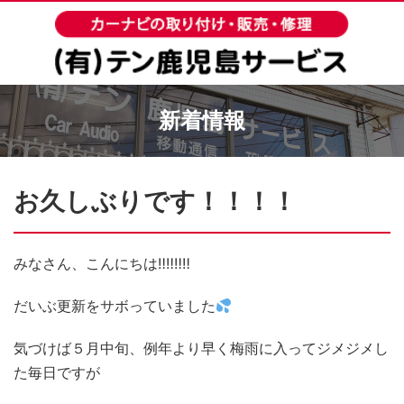
新着情報
お久しぶりです！！！！
みなさん、こんにちは‼‼‼‼
だいぶ更新をサボっていました
気づけば５月中旬、例年より早く梅雨に入ってジメジメし
た毎日ですが